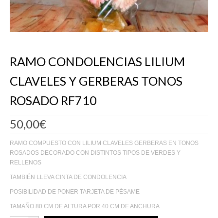
RAMO CONDOLENCIAS LILIUM
CLAVELES Y GERBERAS TONOS
ROSADO RF710
50,00
€
RAMO COMPUESTO CON LILIUM CLAVELES GERBERAS EN TONOS
ROSADOS DECORADO CON DISTINTOS TIPOS DE VERDES Y
RELLENOS
TAMBIÉN LLEVA CINTA DE CONDOLENCIA
POSIBILIDAD DE PONER TARJETA DE PÉSAME
TAMAÑO 80 CM DE ALTURA POR 40 CM DE ANCHURA