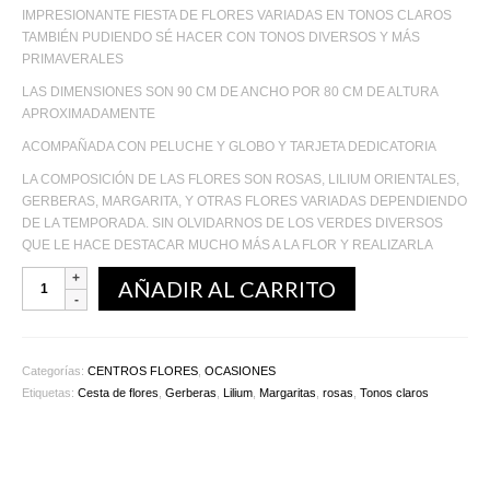
IMPRESIONANTE FIESTA DE FLORES VARIADAS EN TONOS CLAROS
TAMBIÉN PUDIENDO SÉ HACER CON TONOS DIVERSOS Y MÁS
PRIMAVERALES
LAS DIMENSIONES SON 90 CM DE ANCHO POR 80 CM DE ALTURA
APROXIMADAMENTE
ACOMPAÑADA CON PELUCHE Y GLOBO Y TARJETA DEDICATORIA
LA COMPOSICIÓN DE LAS FLORES SON ROSAS, LILIUM ORIENTALES,
GERBERAS, MARGARITA, Y OTRAS FLORES VARIADAS DEPENDIENDO
DE LA TEMPORADA. SIN OLVIDARNOS DE LOS VERDES DIVERSOS
QUE LE HACE DESTACAR MUCHO MÁS A LA FLOR Y REALIZARLA
AÑADIR AL CARRITO
Categorías:
CENTROS FLORES
,
OCASIONES
Etiquetas:
Cesta de flores
,
Gerberas
,
Lilium
,
Margaritas
,
rosas
,
Tonos claros
Productos relacionados