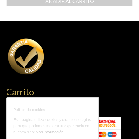
AÑADIR AL CARRITO
Carrito
No hay productos en el carrito.
Política de cookies
Esta página utiliza cookies y otras tecnologías
para que podamos mejorar tu experiencia en
nuestro sitio:
Más información.