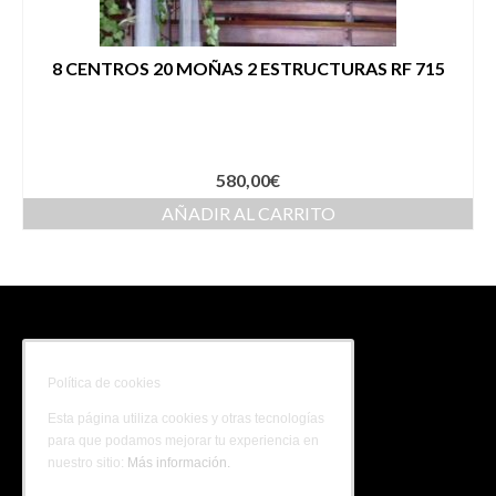
8 CENTROS 20 MOÑAS 2 ESTRUCTURAS RF 715
580,00
€
AÑADIR AL CARRITO
Política de cookies
Carrito
Esta página utiliza cookies y otras tecnologías
para que podamos mejorar tu experiencia en
nuestro sitio:
Más información.