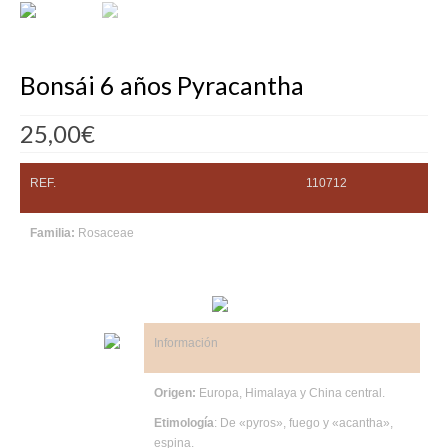
Bonsái 6 años Pyracantha
25,00
€
REF.
110712
Familia:
Rosaceae
Información
Origen:
Europa, Himalaya y China central.
Etimología
: De «pyros», fuego y «acantha»,
espina.