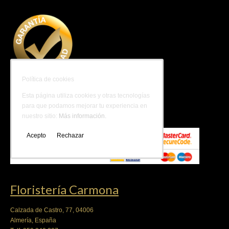
Política de cookies
Esta página utiliza cookies y otras tecnologías
Carrito
para que podamos mejorar tu experiencia en
nuestro sitio:
Más información.
Acepto
Rechazar
Floristería Carmona
Calzada de Castro, 77, 04006
Almería, España