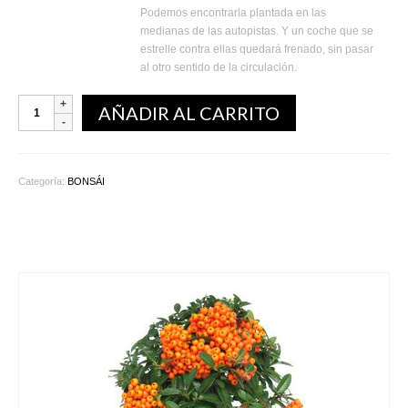
Podemos encontrarla plantada en las
medianas de las autopistas. Y un coche que se
estrelle contra ellas quedará frenado, sin pasar
al otro sentido de la circulación.
AÑADIR AL CARRITO
Categoría:
BONSÁI
Productos relacionados