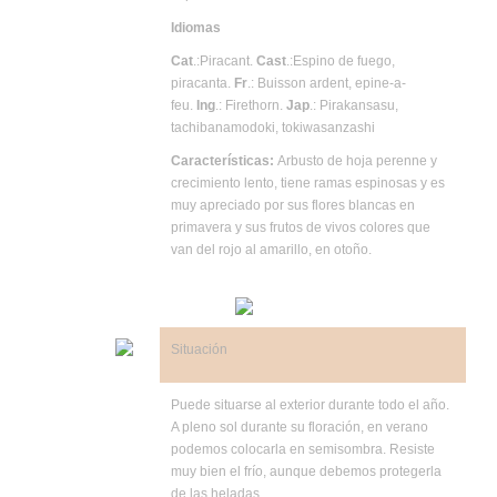
Idiomas
Cat
.:Piracant.
Cast
.:Espino de fuego,
piracanta.
Fr
.: Buisson ardent, epine-a-
feu.
Ing
.: Firethorn.
Jap
.: Pirakansasu,
tachibanamodoki, tokiwasanzashi
Características:
Arbusto de hoja perenne y
crecimiento lento, tiene ramas espinosas y es
muy apreciado por sus flores blancas en
primavera y sus frutos de vivos colores que
van del rojo al amarillo, en otoño.
Situación
Puede situarse al exterior durante todo el año.
A pleno sol durante su floración, en verano
podemos colocarla en semisombra. Resiste
muy bien el frío, aunque debemos protegerla
de las heladas.