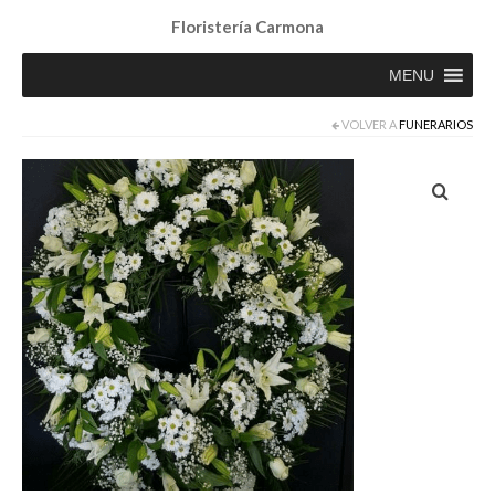
Floristería Carmona
MENU
VOLVER A
FUNERARIOS