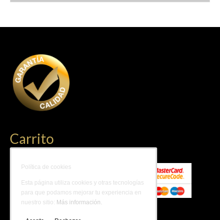
Carrito
Política de cookies
Esta página utiliza cookies y otras tecnologías
para que podamos mejorar tu experiencia en
nuestro sitio:
Más información.