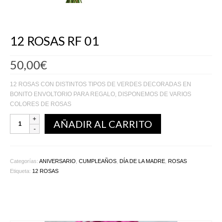
12 ROSAS RF 01
50,00
€
12 ROSAS CON DISTINTOS TIPOS DE VERDES DECORADAS EN
BONITO ENVOLTORIO PARA REGALO, DISPONEMOS DE VARIOS
COLORES DE ROSAS
AÑADIR AL CARRITO
Categorías:
ANIVERSARIO
,
CUMPLEAÑOS
,
DÍA DE LA MADRE
,
ROSAS
Etiqueta:
12 ROSAS
Productos relacionados